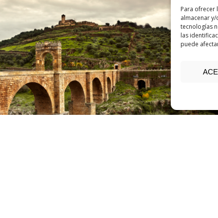
Para ofrecer 
almacenar y/o
tecnologías 
las identifica
puede afectar
ACE
023