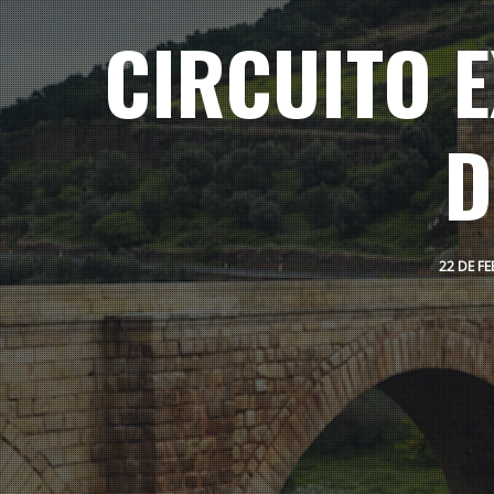
CIRCUITO E
D
22 DE F