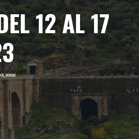
EL 12 AL 17
23
0K8_90NM